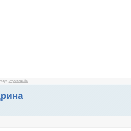
статус
«трастовый»
дрина