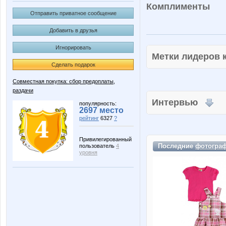
Комплименты
Отправить приватное сообщение
Добавить в друзья
Игнорировать
Метки лидеров
Сделать подарок
Совместная покупка: сбор предоплаты,
раздачи
Интервью
популярность:
2697 место
рейтинг
6327
?
Привилегированный
Последние
фотогра
пользователь
4
уровня