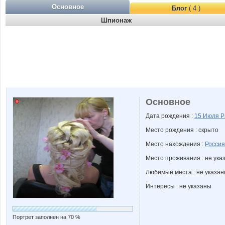
Основное
Блог
( 4 )
Шпионаж
Основное
Дата рождения :
15 Июля
Р
Место рождения : скрыто
Место нахождения :
Россия
Место проживания : не ука
Любимые места : не указа
Интересы : не указаны
Портрет заполнен на 70 %