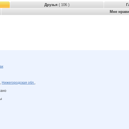
Друзья
( 106 )
Г
Мне нрав
ак
,
Нижегородская обл.
,
зано
ны