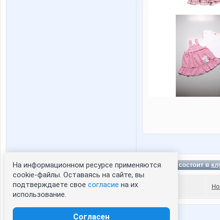
На информационном ресурсе применяются
kudrina состоит в
кл
Статистика портрета:
cookie-файлы. Оставаясь на сайте, вы
подтверждаете свое
согласие
на их
сейчас просматривают портрет - 0
Но
использование.
зарегистрированные пользователи
посетившие портрет за 7 дней - 0
Согласен