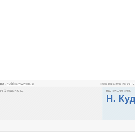
ina
:
kudrina.www.nn.ru
пользователь имеет 
е 1 года назад
настоящее имя:
Н. Ку