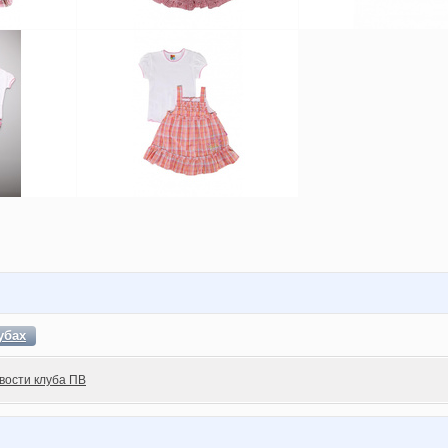
убах
вости клуба ПВ