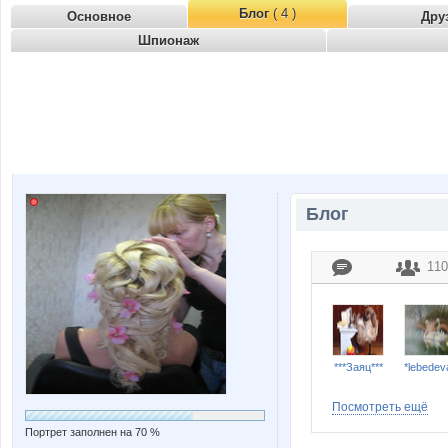
Блог
( 4 )
Основное
Дру
Шпионаж
Блог
110
***Заяц***
*lebedev
Посмотреть ещё
Портрет заполнен на 70 %