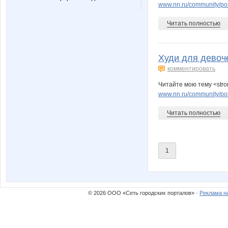
angel_xxi
anusha2
www.nn.ru/community/po
Читать полностью
elena-1983
freiya27
Худи для девоч
комментировать
Читайте мою тему <stro
julia0802
kalinae2
www.nn.ru/community/po
Читать полностью
madonn@
manyaf
1
oliskaAvto
or-ang
© 2026 ООО «Сеть городских порталов» ·
Реклама н