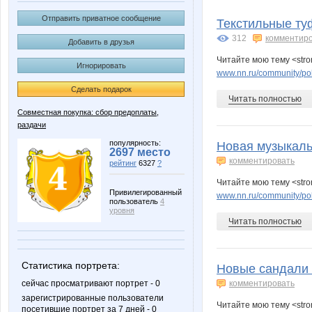
B00lka
Beatris
Отправить приватное сообщение
Текстильные туф
312
комментир
Добавить в друзья
Читайте мою тему <stro
Игнорировать
Iriska89
JuJu59
www.nn.ru/community/po
Сделать подарок
Читать полностью
Совместная покупка: сбор предоплаты,
раздачи
Lenuik
Lenus
популярность:
Новая музыкаль
2697 место
комментировать
рейтинг
6327
?
Читайте мою тему <stro
Nata30
Natali7
Привилегированный
www.nn.ru/community/po
пользователь
4
уровня
Читать полностью
Sunny smile
Svet
Статистика портрета:
Новые сандали т
сейчас просматривают портрет - 0
комментировать
зарегистрированные пользователи
Читайте мою тему <stro
посетившие портрет за 7 дней - 0